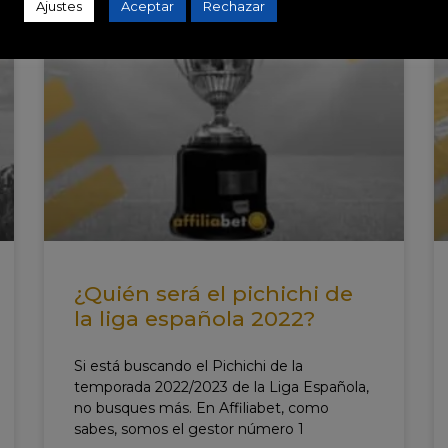
Ajustes
Aceptar
Rechazar
¿Quién será el pichichi de
la liga española 2022?
Si está buscando el Pichichi de la
temporada 2022/2023 de la Liga Española,
no busques más. En Affiliabet, como
sabes, somos el gestor número 1