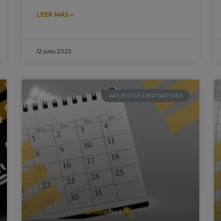
LEER MÁS »
12 julio 2022
APUESTAS DEPORTIVAS