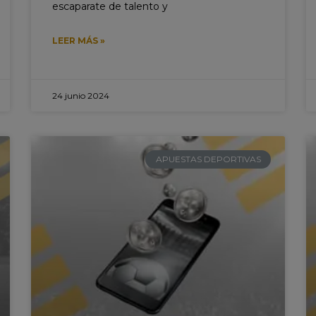
escaparate de talento y
LEER MÁS »
24 junio 2024
APUESTAS DEPORTIVAS