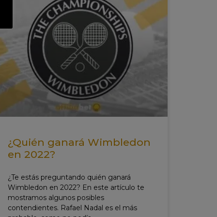
¿Quién ganará Wimbledon
en 2022?
¿Te estás preguntando quién ganará
Wimbledon en 2022? En este artículo te
mostramos algunos posibles
contendientes. Rafael Nadal es el más