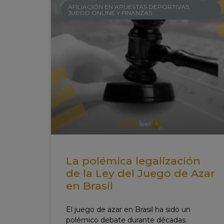
AFILIACIÓN EN APUESTAS DEPORTIVAS,
JUEGO ONLINE Y FINANZAS
La polémica legalización
de la Ley del Juego de Azar
en Brasil
El juego de azar en Brasil ha sido un
polémico debate durante décadas.