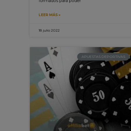
formados para poder
LEER MÁS »
18 julio 2022
APUESTAS DEPORTIVAS