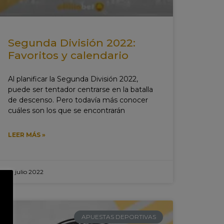
Segunda División 2022:
Favoritos y calendario
Al planificar la Segunda División 2022,
puede ser tentador centrarse en la batalla
de descenso. Pero todavía más conocer
cuáles son los que se encontrarán
LEER MÁS »
19 julio 2022
APUESTAS DEPORTIVAS