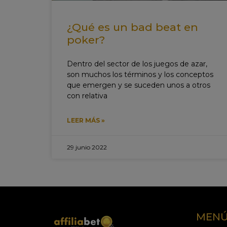
¿Qué es un bad beat en
poker?
Dentro del sector de los juegos de azar,
son muchos los términos y los conceptos
que emergen y se suceden unos a otros
con relativa
LEER MÁS »
29 junio 2022
MEN