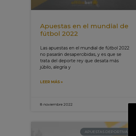
Apuestas en el mundial de
fútbol 2022
Las apuestas en el mundial de fútbol 2022
no pasarán desapercibidas, y es que se
trata del deporte rey que desata más
júbilo, alegría y
LEER MÁS »
8 noviembre 2022
APUESTAS DEPORTIVAS