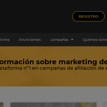
REGISTRO
forma
Anunciantes
Campañas
Quiénes somo
formación sobre marketing de 
lataforma nº1 en campañas de afiliación de