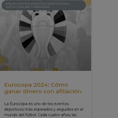
AFILIACIÓN EN APUESTAS DEPORTIVAS,
JUEGO ONLINE Y FINANZAS
Eurocopa 2024: Cómo
ganar dinero con afiliación
La Eurocopa es uno de los eventos
deportivos más esperados y seguidos en el
mundo del fútbol. Cada cuatro años, las