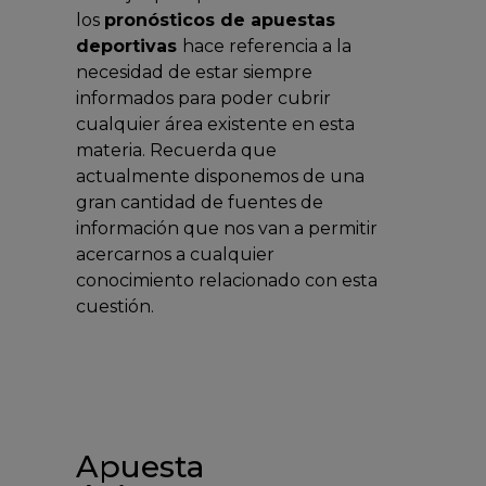
los
pronósticos de apuestas
deportivas
hace referencia a la
necesidad de estar siempre
informados para poder cubrir
cualquier área existente en esta
materia. Recuerda que
actualmente disponemos de una
gran cantidad de fuentes de
información que nos van a permitir
acercarnos a cualquier
conocimiento relacionado con esta
cuestión.
Apuesta