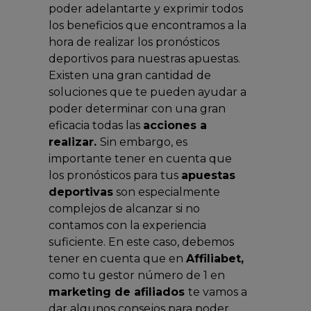
poder adelantarte y exprimir todos
los beneficios que encontramos a la
hora de realizar los pronósticos
deportivos para nuestras apuestas.
Existen una gran cantidad de
soluciones que te pueden ayudar a
poder determinar con una gran
eficacia todas las
acciones a
realizar.
Sin embargo, es
importante tener en cuenta que
los pronósticos para tus
apuestas
deportivas
son especialmente
complejos de alcanzar si no
contamos con la experiencia
suficiente. En este caso, debemos
tener en cuenta que en
Affiliabet,
como tu gestor número de 1 en
marketing de afiliados
te vamos a
dar algunos consejos para poder