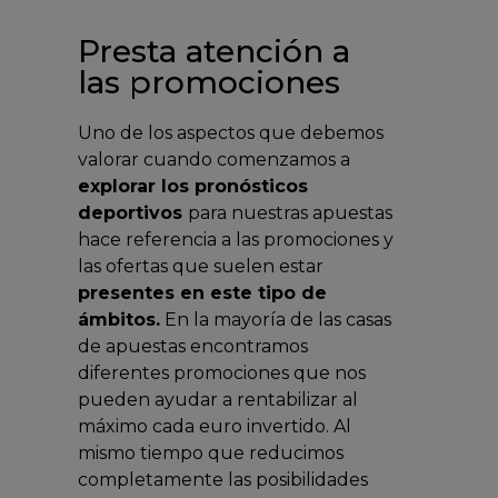
Presta atención a
las promociones
Uno de los aspectos que debemos
valorar cuando comenzamos a
explorar los pronósticos
deportivos
para nuestras apuestas
hace referencia a las promociones y
las ofertas que suelen estar
presentes en este tipo de
ámbitos.
En la mayoría de las casas
de apuestas encontramos
diferentes promociones que nos
pueden ayudar a rentabilizar al
máximo cada euro invertido. Al
mismo tiempo que reducimos
completamente las posibilidades