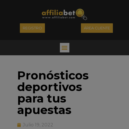
REGISTRO
ÁREA CLIENTE
Pronósticos
deportivos
para tus
apuestas
Julio 19, 2022