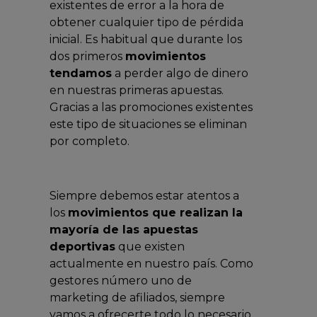
existentes de error a la hora de
obtener cualquier tipo de pérdida
inicial. Es habitual que durante los
dos primeros
movimientos
tendamos
a perder algo de dinero
en nuestras primeras apuestas.
Gracias a las promociones existentes
este tipo de situaciones se eliminan
por completo.
Siempre debemos estar atentos a
los
movimientos que realizan la
mayoría de las apuestas
deportivas
que existen
actualmente en nuestro país. Como
gestores número uno de
marketing de afiliados, siempre
vamos a ofrecerte todo lo necesario