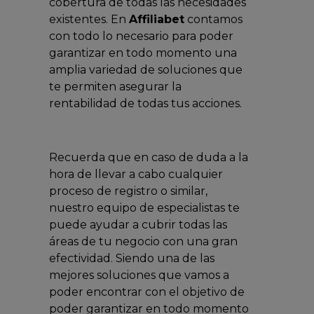
cobertura de todas las necesidades
existentes. En
Affiliabet
contamos
con todo lo necesario para poder
garantizar en todo momento una
amplia variedad de soluciones que
te permiten asegurar la
rentabilidad de todas tus acciones.
Recuerda que en caso de duda a la
hora de llevar a cabo cualquier
proceso de registro o similar,
nuestro equipo de especialistas te
puede ayudar a cubrir todas las
áreas de tu negocio con una gran
efectividad. Siendo una de las
mejores soluciones que vamos a
poder encontrar con el objetivo de
poder garantizar en todo momento