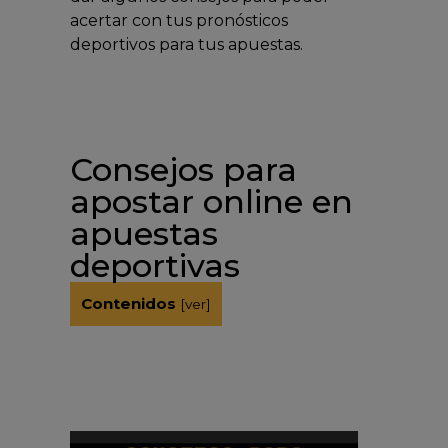
acertar con tus pronósticos
deportivos para tus apuestas.
Consejos para
apostar online en
apuestas
deportivas
Contenidos
[
ver
]