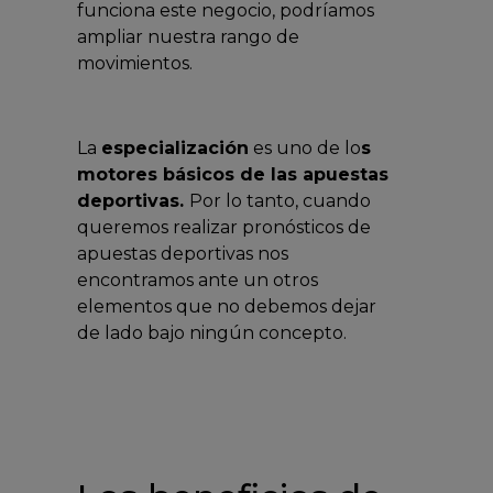
funciona este negocio, podríamos
ampliar nuestra rango de
movimientos.
La
especialización
es uno de lo
s
motores básicos de las apuestas
deportivas.
Por lo tanto, cuando
queremos realizar pronósticos de
apuestas deportivas nos
encontramos ante un otros
elementos que no debemos dejar
de lado bajo ningún concepto.