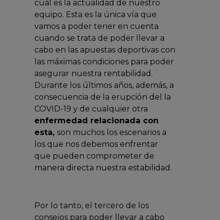
cuál es la actualidad de nuestro
equipo. Esta es la única vía que
vamos a poder tener en cuenta
cuando se trata de poder llevar a
cabo en las apuestas deportivas con
las máximas condiciones para poder
asegurar nuestra rentabilidad.
Durante los últimos años, además, a
consecuencia de la erupción del la
COVID-19 y de cualquier otra
enfermedad relacionada con
esta,
son muchos los escenarios a
los que nos debemos enfrentar
que pueden comprometer de
manera directa nuestra estabilidad.
Por lo tanto, el tercero de los
consejos para poder llevar a cabo