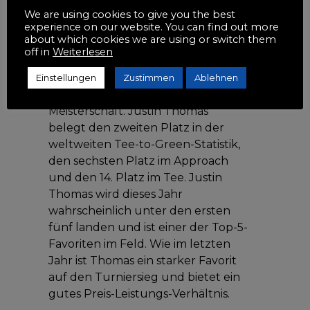
vielen Top-Golfern auf dem Platz
We are using cookies to give you the best
wird erwartet, dass Justin Thomas
experience on our website. You can find out more
erneut gewinnt.
about which cookies we are using or switch them
off in
Weiterlesen
Ein wichtiger Faktor bei der
Bestimmung der amerikanischen
Einstellungen
Zustimmen
Ablehnen
Golfvorhersagen ist die PGA-
Meisterschaft. Justin Thomas
belegt den zweiten Platz in der
weltweiten Tee-to-Green-Statistik,
den sechsten Platz im Approach
und den 14. Platz im Tee. Justin
Thomas wird dieses Jahr
wahrscheinlich unter den ersten
fünf landen und ist einer der Top-5-
Favoriten im Feld. Wie im letzten
Jahr ist Thomas ein starker Favorit
auf den Turniersieg und bietet ein
gutes Preis-Leistungs-Verhältnis.