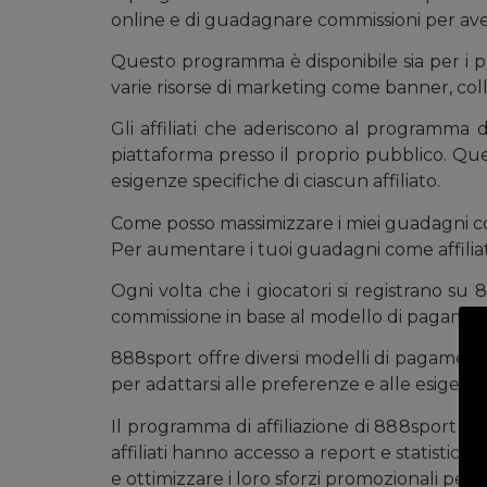
online e di guadagnare commissioni per aver 
Questo programma è disponibile sia per i p
varie risorse di marketing come banner, co
Gli affiliati che aderiscono al programma 
piattaforma presso il proprio pubblico. Que
esigenze specifiche di ciascun affiliato.
Come posso massimizzare i miei guadagni co
Per aumentare i tuoi guadagni come affiliato
Ogni volta che i giocatori si registrano su 
commissione in base al modello di pagament
888sport offre diversi modelli di pagamento 
per adattarsi alle preferenze e alle esigenze 
Il programma di affiliazione di 888sport si d
affiliati hanno accesso a report e statisti
e ottimizzare i loro sforzi promozionali per m