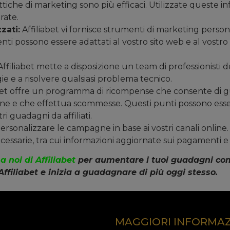
ttiche di marketing sono più efficaci. Utilizzate queste in
rate.
zati:
Affiliabet vi fornisce strumenti di marketing persona
ti possono essere adattati al vostro sito web e al vostro
ffiliabet mette a disposizione un team di professionisti
gie e a risolvere qualsiasi problema tecnico.
bet offre un programma di ricompense che consente di g
iazione e che effettua scommesse. Questi punti possono esse
 guadagni da affiliati.
 personalizzare le campagne in base ai vostri canali online
cessarie, tra cui informazioni aggiornate sui pagamenti e a
 a noi di Affiliabet
per aumentare i tuoi guadagni come
Affiliabet e inizia a guadagnare di più oggi stesso.
MAGGIORI INFORMAZ