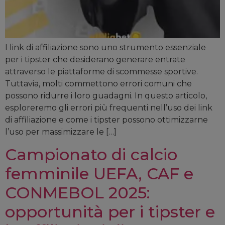
I link di affiliazione sono uno strumento essenziale
per i tipster che desiderano generare entrate
attraverso le piattaforme di scommesse sportive.
Tuttavia, molti commettono errori comuni che
possono ridurre i loro guadagni. In questo articolo,
esploreremo gli errori più frequenti nell’uso dei link
di affiliazione e come i tipster possono ottimizzarne
l’uso per massimizzare le […]
Campionato di calcio
femminile UEFA, CAF e
CONMEBOL 2025:
opportunità per i tipster e