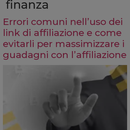
finanza
Errori comuni nell’uso dei
link di affiliazione e come
evitarli per massimizzare i
guadagni con l’affiliazione