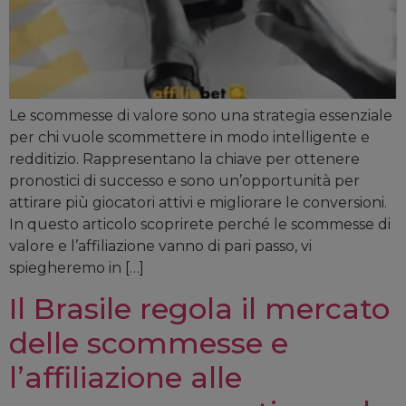
Le scommesse di valore sono una strategia essenziale
per chi vuole scommettere in modo intelligente e
redditizio. Rappresentano la chiave per ottenere
pronostici di successo e sono un’opportunità per
attirare più giocatori attivi e migliorare le conversioni.
In questo articolo scoprirete perché le scommesse di
valore e l’affiliazione vanno di pari passo, vi
spiegheremo in […]
Il Brasile regola il mercato
delle scommesse e
l’affiliazione alle