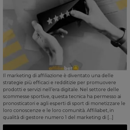
Il marketing di affiliazione è diventato una delle
strategie più efficaci e redditizie per promuovere
prodotti e servizi nell’era digitale. Nel settore delle
scommesse sportive, questa tecnica ha permesso ai
pronosticatori e agli esperti di sport di monetizzare le
loro conoscenze e le loro comunità. Affiliabet, in
qualità di gestore numero 1 del marketing di […]