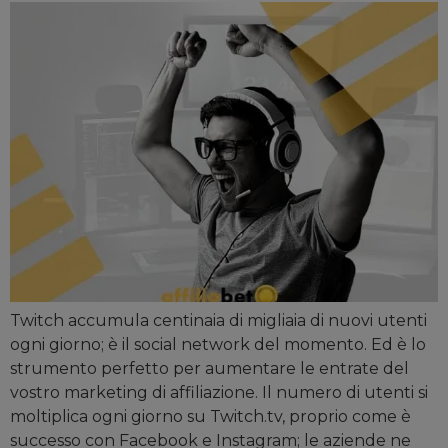
Twitch accumula centinaia di migliaia di nuovi utenti
ogni giorno; è il social network del momento. Ed è lo
strumento perfetto per aumentare le entrate del
vostro marketing di affiliazione. Il numero di utenti si
moltiplica ogni giorno su Twitch.tv, proprio come è
successo con Facebook e Instagram; le aziende ne