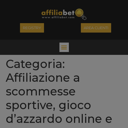
REGISTRY
AREA CLIENTI
Categoria:
Affiliazione a
scommesse
sportive, gioco
d’azzardo online e