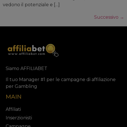
vedono il potenziale e […]
Successivo
→
Siamo AFFILIABET
Il tuo Manager #1 per le campagne di affiliazione
per Gambling
MAIN
Affiliati
Inserzionisti
Campagne