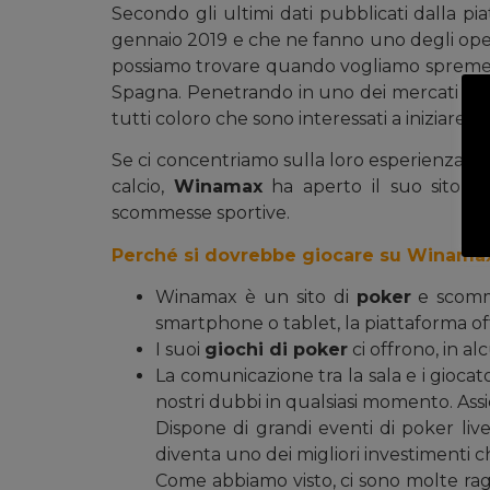
Secondo gli ultimi dati pubblicati dalla 
gennaio 2019 e che ne fanno uno degli opera
possiamo trovare quando vogliamo spremere 
Spagna. Penetrando in uno dei mercati più 
tutti coloro che sono interessati a iniziare a 
Se ci concentriamo sulla loro esperienza n
calcio,
Winamax
ha aperto il suo sito d
scommesse sportive.
Perché si dovrebbe giocare su Winama
Winamax è un sito di
poker
e scomm
smartphone o tablet, la piattaforma of
I suoi
giochi di poker
ci offrono, in al
La comunicazione tra la sala e i giocator
nostri dubbi in qualsiasi momento. Ass
Dispone di grandi eventi di poker live
diventa uno dei migliori investimenti 
Come abbiamo visto, ci sono molte ra