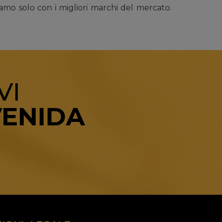
mo solo con i migliori marchi del mercato.
VI
VENIDA