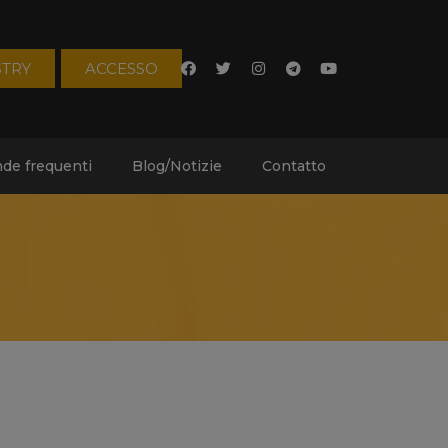
STRY
ACCESSO
de frequenti
Blog/Notizie
Contatto