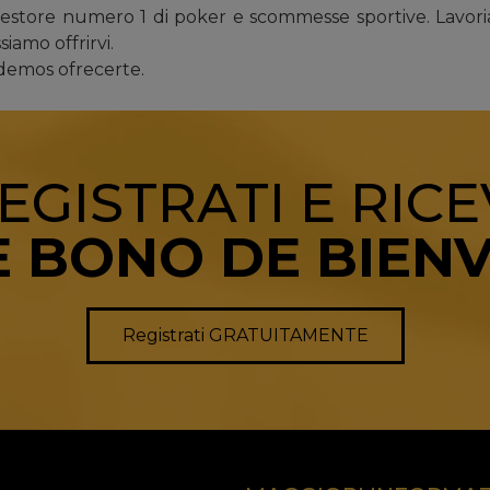
gestore numero 1 di poker e scommesse sportive. Lavoria
iamo offrirvi.
demos ofrecerte.
EGISTRATI E RICE
E BONO DE BIEN
Registrati GRATUITAMENTE