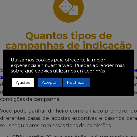
Quantos tipos de
campanhas de indicação
ou de afiliados existem?
Utilizamos cookies para ofrecerte la mejor
experiencia en nuestra web. Puedes aprender más
Existem 3 tipos de campanhas de
afiliados par
sobre qué cookies utilizamos en
Leer más
apostas esportivas
e
afiliados de cassinos
co
Ajustes
Aceptar
Rechazar
diferentes comissões para que você possa ganhar
dinheiro com cada jogador que indicar, cumprindo as
condições da campanha.
Você pode ganhar dinheiro como afiliado promovendo
diferentes casas de apostas esportivas e cassinos para
seus seguidores com esses tipos de comissões: