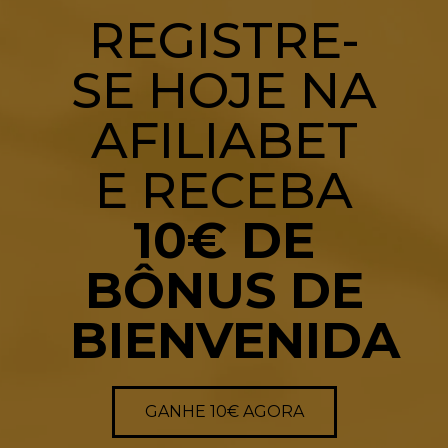
REGISTRE-
SE HOJE NA
AFILIABET
E RECEBA
10€ DE
BÔNUS DE
BIENVENIDA
GANHE 10€ AGORA