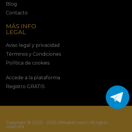
Blog
Contacto
MÁS INFO
LEGAL
Aviso legal y privacidad
Términos y Condiciones
Política de cookies
Accede a la plataforma
Registro GRATIS
Copyright © 2020 - 2025 Affiliabet.com | All rights
reserved.