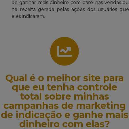
de ganhar mais dinheiro com base nas vendas ou
na receita gerada pelas ações dos usuários que
eles indicaram.
Qual é o melhor site para
que eu tenha controle
total sobre minhas
campanhas de marketing
de indicação e ganhe mais
dinheiro com elas?