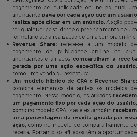
C
PA:
significa “Custo por Ação” e é um modelo de
pagamento de publicidade on-line no qual um
anunciante
paga por cada ação que um usuário
realiza após clicar em um anúncio.
A ação pode
ser qualquer coisa, desde o preenchimento de um
formulário até a realização de uma compra on-line.
Revenue Share:
refere-se a um modelo de
pagamento de publicidade on-line no qual
anunciantes e afiliados
compartilham a receit
gerada por uma ação específica do usuário,
como uma venda ou assinatura.
Um modelo híbrido de CPA e Revenue Share:
combina elementos de ambos os modelos de
pagamento. Nesse modelo, os afiliados
recebem
um pagamento fixo por cada ação do usuário,
c
omo no modelo CPA. Mas eles também
recebem
uma porcentagem da receita gerada por essa
ação,
como no modelo de compartilhamento de
receita. Portanto, os afiliados têm a oportunidade