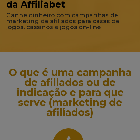
da Affiliabet
Ganhe dinheiro com campanhas de
marketing de afiliados para casas de
jogos, cassinos e jogos on-line
O que é uma campanha
de afiliados ou de
indicação e para que
serve (marketing de
afiliados)