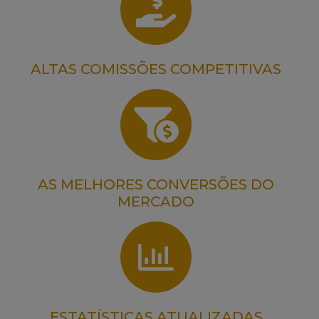
ALTAS COMISSÕES COMPETITIVAS
AS MELHORES CONVERSÕES DO
MERCADO
ESTATÍSTICAS ATUALIZADAS