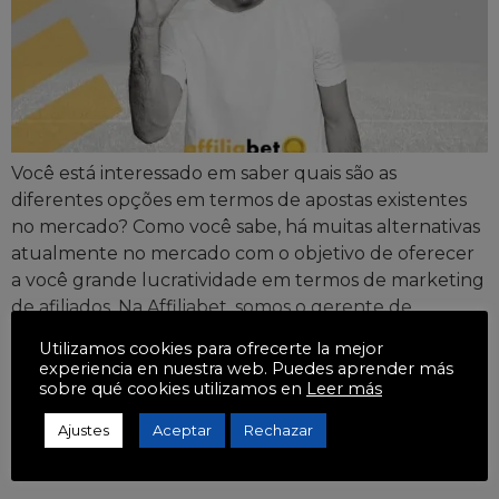
Você está interessado em saber quais são as
diferentes opções em termos de apostas existentes
no mercado? Como você sabe, há muitas alternativas
atualmente no mercado com o objetivo de oferecer
a você grande lucratividade em termos de marketing
de afiliados. Na Affiliabet, somos o gerente de
marketing de afiliados número 1. Por esse motivo, […]
Utilizamos cookies para ofrecerte la mejor
experiencia en nuestra web. Puedes aprender más
Você sabe como ganhar
sobre qué cookies utilizamos en
Leer más
dinheiro com o marketing
Ajustes
Aceptar
Rechazar
de afiliados?