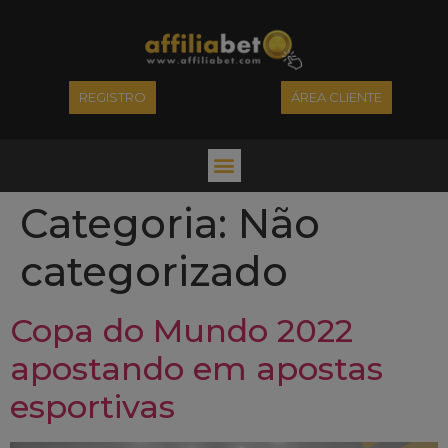
REGISTRO
ÁREA CLIENTE
Categoria:
Não
categorizado
Copa do Mundo 2022
apostando em apostas
esportivas