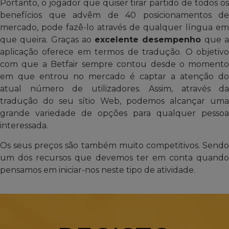
Portanto, o jogador que quiser tirar partido de todos os
benefícios que advêm de 40 posicionamentos de
mercado, pode fazê-lo através de qualquer língua em
que queira. Graças ao
excelente desempenho
que 
aplicação oferece em termos de tradução. O objetivo
com que a Betfair sempre contou desde o momento
em que entrou no mercado é captar a atenção do
atual número de utilizadores. Assim, através da
tradução do seu sítio Web, podemos alcançar uma
grande variedade de opções para qualquer pessoa
interessada.
Os seus preços são também muito competitivos. Sendo
um dos recursos que devemos ter em conta quando
pensamos em iniciar-nos neste tipo de atividade.