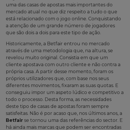
uma das casas de apostas mais importantes do
mercado atual no que diz respeito a tudo o que
está relacionado com o jogo online. Conquistando
a atenção de um grande número de jogadores
que são dois a dois para este tipo de ação.
Historicamente, a Betfair entrou no mercado
através de uma metodologia que, na altura, se
revelou muito original. Consistia em que um
cliente apostava com outro cliente e não contra a
própria casa. A partir desse momento, foram os
próprios utilizadores que, com base nos seus
diferentes movimentos, fixaram as suas quotas. E
conseguiu impor um aspeto lúdico e competitivo a
todo o processo. Desta forma, as necessidades
deste tipo de casas de apostas foram sempre
satisfeitas. Não é por acaso que, nos últimos anos, a
Betfair
se tornou uma das referências do sector. E
há ainda mais marcas que podem ser encontradas