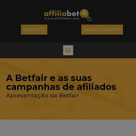
REGISTRO
ÁREA DO CLIENTE
A Betfair e as suas
campanhas de afiliados
Apresentação da Betfair