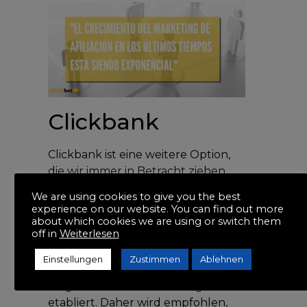
Clickbank
Clickbank ist eine weitere Option,
die wir immer in Betracht ziehen
müssen, wenn es um die Erstellung
We are using cookies to give you the best
eines Partnerprogramms geht, das
experience on our website. You can find out more
uns hilft, eine Lösung zu
about which cookies we are using or switch them
off in
Weiterlesen
garantieren, die unseren
Erwartungen entspricht. Ihr
Einstellungen
Zustimmen
Ablehnen
Partnerprogramm hat sich seit
langem als eines der wichtigsten
etabliert. Daher wird empfohlen,