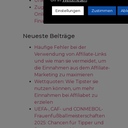
Unkategorisiert
Zugehörigkeit zu Sportwetten,
Einstellungen
Zustimmen
Abl
Online-Glücksspielen und
Finanzen
Neueste Beiträge
Häufige Fehler bei der
Verwendung von Affiliate-Links
und wie man sie vermeidet, um
die Einnahmen aus dem Affiliate-
Marketing zu maximieren
Wettquoten: Wie Tipster sie
nutzen können, um mehr
Einnahmen bei Affiliabet zu
erzielen
UEFA-, CAF- und CONMEBOL-
Frauenfußballmeisterschaften
2025: Chancen für Tipper und