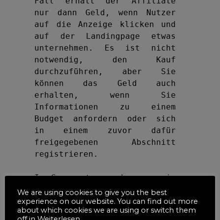
Fall erhält der Affiliate 
nur dann Geld, wenn Nutzer 
auf die Anzeige klicken und 
auf der Landingpage etwas 
unternehmen. Es ist nicht 
notwendig, den Kauf 
durchzuführen, aber Sie 
können das Geld auch 
erhalten, wenn Sie 
Informationen zu einem 
Budget anfordern oder sich 
in einem zuvor dafür 
freigegebenen Abschnitt 
registrieren.

Im Gegensatz zu dem, was im 
vorherigen Fall passiert 
We are using cookies to give you the best
ist, ist es wichtig, die 
experience on our website. You can find out more
about which cookies we are using or switch them
Beschreibung jedes Produkts 
off in
Weiterlesen