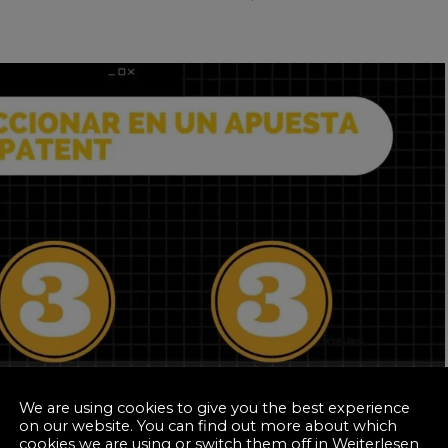
We are using cookies to give you the best experience
on our website. You can find out more about which
cookies we are using or switch them off in
Weiterlesen