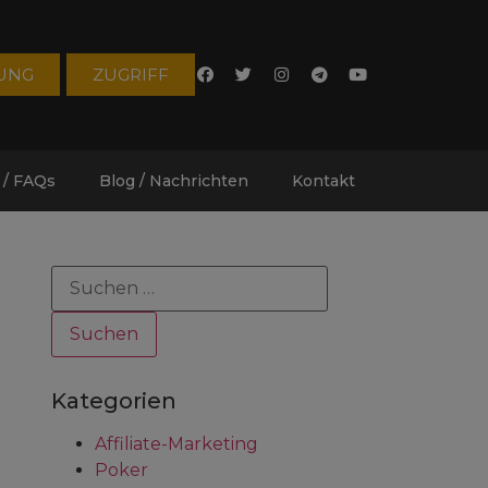
RUNG
ZUGRIFF
 / FAQs
Blog / Nachrichten
Kontakt
Kategorien
Affiliate-Marketing
Poker