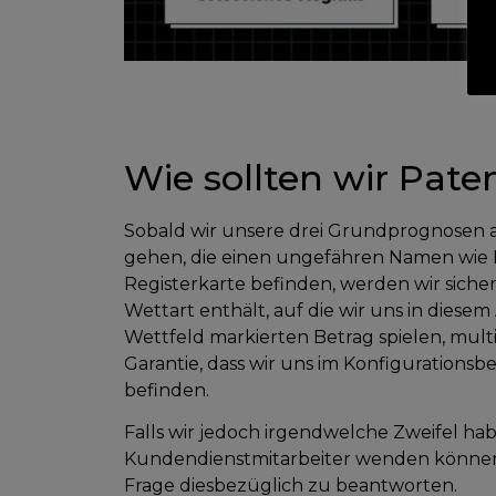
Wie sollten wir Pat
Sobald wir unsere drei Grundprognosen 
gehen, die einen ungefähren Namen wie M
Registerkarte befinden, werden wir siche
Wettart enthält, auf die wir uns in diesem
Wettfeld markierten Betrag spielen, multip
Garantie, dass wir uns im Konfigurationsb
befinden.
Falls wir jedoch irgendwelche Zweifel habe
Kundendienstmitarbeiter wenden können, 
Frage diesbezüglich zu beantworten.