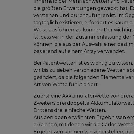
Innerhalb der Mehrfachwetten sind Paten
die größten Erwartungen geweckt hat. Es 
verstehen und durchzuführen ist. Im Geg
tagtäglich existieren, erfordert es kaum 
Weise ausführen zu können. Der wichtig
ist, dass wir in der Zusammenfassung de
können, die aus der Auswahl einer best
basierend auf einem Array verwendet.
Bei Patentwetten ist es wichtig zu wissen
wir bis zu sieben verschiedene Wetten abs
geändert, da die folgenden Elemente veri
Art von Wette funktioniert.
Zuerst eine Akkumulatorwette von drei 
Zweitens drei doppelte Akkumulatorwett
Drittens drei einfache Wetten.
Aus den oben erwähnten Ergebnissen ergi
erreichen, mit denen wir die Carlos-Wett
Ergebnissen können wir sicherstellen, dass