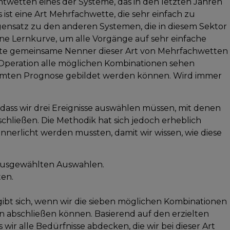
twetten eines der Systeme, das in den letzten Jahren
ist eine Art Mehrfachwette, die sehr einfach zu
ensatz zu den anderen Systemen, die in diesem Sektor
eine Lernkurve, um alle Vorgänge auf sehr einfache
ste gemeinsame Nenner dieser Art von Mehrfachwetten
r Operation alle möglichen Kombinationen sehen
immten Prognose gebildet werden können. Wird immer
, dass wir drei Ereignisse auswählen müssen, mit denen
chließen. Die Methodik hat sich jedoch erheblich
nnerlicht werden mussten, damit wir wissen, wie diese
ausgewählten Auswahlen.
en.
bt sich, wenn wir die sieben möglichen Kombinationen
en abschließen können. Basierend auf den erzielten
 wir alle Bedürfnisse abdecken, die wir bei dieser Art