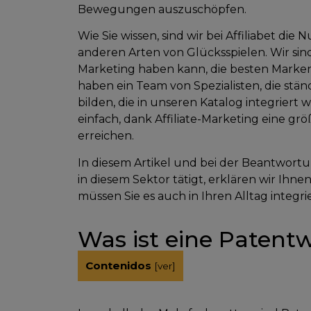
Bewegungen auszuschöpfen.
Wie Sie wissen, sind wir bei Affiliabet 
anderen Arten von Glücksspielen. Wir sind
Marketing haben kann, die besten Marken
haben ein Team von Spezialisten, die st
bilden, die in unseren Katalog integriert
einfach, dank Affiliate-Marketing eine g
erreichen.
In diesem Artikel und bei der Beantwortun
in diesem Sektor tätigt, erklären wir Ihne
müssen Sie es auch in Ihren Alltag integr
Was ist eine Patent
Contenidos
[
ver
]