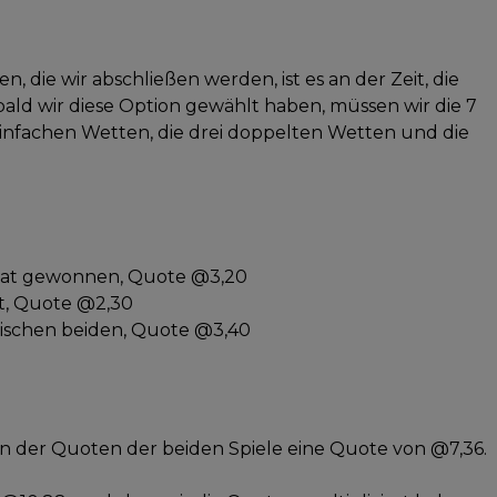
die wir abschließen werden, ist es an der Zeit, die
ld wir diese Option gewählt haben, müssen wir die 7
infachen Wetten, die drei doppelten Wetten und die
a hat gewonnen, Quote @3,20
nt, Quote @2,30
zwischen beiden, Quote @3,40
on der Quoten der beiden Spiele eine Quote von @7,36.