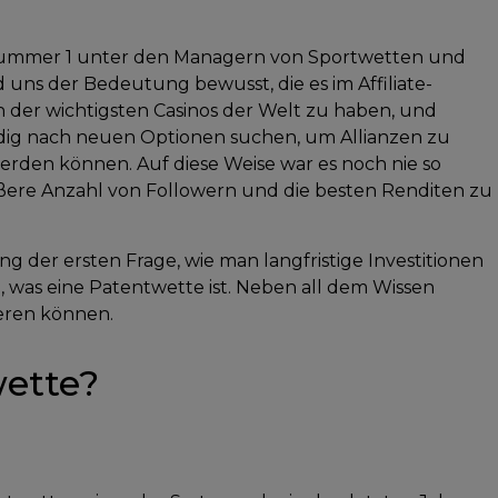
die Nummer 1 unter den Managern von Sportwetten und
 uns der Bedeutung bewusst, die es im Affiliate-
 der wichtigsten Casinos der Welt zu haben, und
ändig nach neuen Optionen suchen, um Allianzen zu
 werden können. Auf diese Weise war es noch nie so
rößere Anzahl von Followern und die besten Renditen zu
g der ersten Frage, wie man langfristige Investitionen
n, was eine Patentwette ist. Neben all dem Wissen
ieren können.
wette?