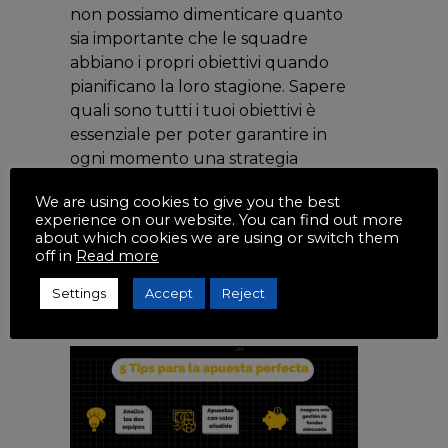
non possiamo dimenticare quanto
sia importante che le squadre
abbiano i propri obiettivi quando
pianificano la loro stagione. Sapere
quali sono tutti i tuoi obiettivi è
essenziale per poter garantire in
ogni momento una strategia
coerente con la tua traiettoria.
We are using cookies to give you the best
experience on our website. You can find out more
Cinque "consigli"
about which cookies we are using or switch them
off in
Read more
da tenere a
Settings
Accept
Reject
mente