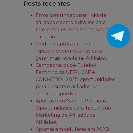
Posts recentes
Erros comuns ao usar links de
afiliados e como evitá-los para
maximizar os rendimentos com a
afiliação
Odds de apostas: como os
Tipsters podem usá-las para
gerar mais receita na Affiliabet
Campeonatos de Futebol
Feminino da UEFA, CAF e
CONMEBOL 2025: oportunidades
para Tipsters e afiliados de
apostas esportivas
Apostas em eSports: Principais
Oportunidades para Tipsters no
Marketing de Afiliados da
Affiliabet
Apostas em celulares em 2025: