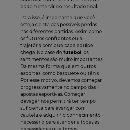
podem intervir no resultado final.
Para isso, é importante que você
esteja ciente das possíveis perdas
nas diferentes partidas. Assim como
os futuros confrontos ou a
trajetória com que cada equipe
chega. No caso do
futebol
, os
sentimentos são muito importantes.
Da mesma forma que em outros
esportes, como basquete ou tênis.
Por esse motivo, devemos começar
progressivamente no campo das
apostas esportivas. Começar
devagar nos permitirá ter tempo
suficiente para avançar com
cautela e adquirir o conhecimento
necessário para atender a todas as
necessidades que temos.