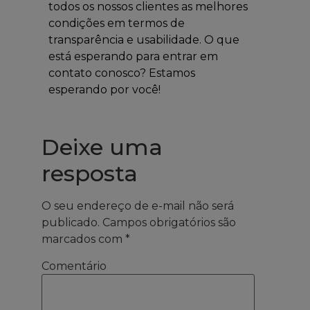
todos os nossos clientes as melhores
condições em termos de
transparência e usabilidade. O que
está esperando para entrar em
contato conosco? Estamos
esperando por você!
Deixe uma
resposta
O seu endereço de e-mail não será
publicado.
Campos obrigatórios são
marcados com
*
Comentário