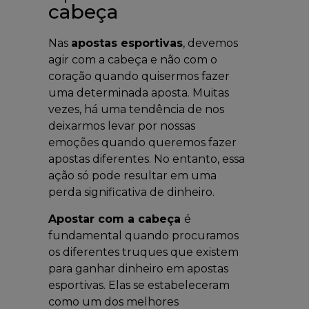
cabeça
Nas
apostas esportivas
, devemos
agir com a cabeça e não com o
coração quando quisermos fazer
uma determinada aposta. Muitas
vezes, há uma tendência de nos
deixarmos levar por nossas
emoções quando queremos fazer
apostas diferentes. No entanto, essa
ação só pode resultar em uma
perda significativa de dinheiro.
Apostar com a cabeça
é
fundamental quando procuramos
os diferentes truques que existem
para ganhar dinheiro em apostas
esportivas. Elas se estabeleceram
como um dos melhores