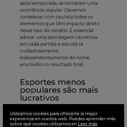
após temporada, se tornaram uma
ocorrência regular. Devemos
considerar com cautela todos os
elementos que têm impacto direto
nesse tipo de cenário. É essencial
adotar uma abordagem cautelosa
em cada partida e estudá-la
cuidadosamente,
independentemente do nome
envolvido no resultado final.
Esportes menos
populares são mais
lucrativos
Estamos acostumados a apostar nos
Utilizamos cookies para ofrecerte la mejor
esportes que têm uma
massa
experiencia en nuestra web. Puedes aprender más
sobre qué cookies utilizamos en
Leer más
maior
de usuários
. No entanto,