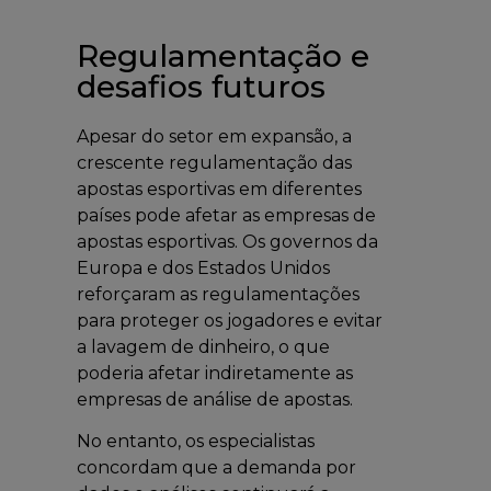
Regulamentação e
desafios futuros
Apesar do setor em expansão, a
crescente regulamentação das
apostas esportivas em diferentes
países pode afetar as empresas de
apostas esportivas. Os governos da
Europa e dos Estados Unidos
reforçaram as regulamentações
para proteger os jogadores e evitar
a lavagem de dinheiro, o que
poderia afetar indiretamente as
empresas de análise de apostas.
No entanto, os especialistas
concordam que a demanda por