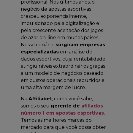
profissional. Nos últimos anos, o
negócio de apostas esportivas
cresceu exponencialmente,
impulsionado pela digitalização e
pela crescente aceitação dos jogos
de azar on-line em muitos países.
Nesse cenário,
surgiram empresas
especializadas
em análise de
dados esportivos, cuja rentabilidade
atingiu níveis extraordinários graças
a um modelo de negócios baseado
em custos operacionais reduzidos e
uma alta margem de lucro.
Na
Affiliabet
, como você sabe,
somos o seu
gerente de
afiliados
número 1 em apostas esportivas
.
Temos as melhores marcas do
mercado para que você possa obter