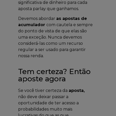
significativa de dinheiro para cada
aposta parlay que ganhamos.
Devemos abordar
as apostas de
acumulador
com cautela e sempre
do ponto de vista de que elas são
uma exceção. Nunca devemos
considerá-las como um recurso
regular a ser usado para garantir
nossa renda.
Tem certeza? Então
aposte agora
Se você tiver certeza da
aposta,
não deve deixar passar a
oportunidade de ter acesso a
probabilidades muito mais
lucrativas do que as que