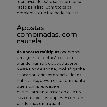
lucratividade extra sem nenhuma
razão para isso. Com todos os
problemas que isso pode causar.
Apostas
combinadas, com
cautela
As apostas múltiplas
podem ser
uma grande tentação para um
grande número de apostadores.
Nesse tipo de aposta, você só ganha
se acertar todas as probabilidades.
Entretanto, devemos ter em mente
que a complexidade é
particularmente maior do que no
caso das apostas simples. É comum
perdermos uma quantia