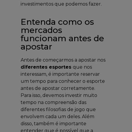
investimentos que podemos fazer.
Entenda como os
mercados
funcionam antes de
apostar
Antes de começarmos a apostar nos
diferentes esportes
que nos
interessam, é importante reservar
um tempo para conhecer o esporte
antes de apostar corretamente.
Para isso, devemos investir muito
tempo na compreensão das
diferentes filosofias de jogo que
envolvem cada um deles. Além
disso, também é importante
entender que é possível que a