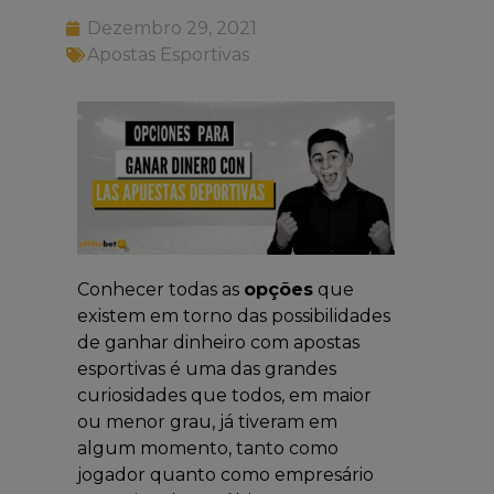
Dezembro 29, 2021
Apostas Esportivas
Conhecer todas as
opções
que
existem em torno das possibilidades
de ganhar dinheiro com apostas
esportivas é uma das grandes
curiosidades que todos, em maior
ou menor grau, já tiveram em
algum momento, tanto como
jogador quanto como empresário