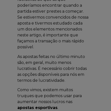
poderíamos encontrar quando a
partida estiver prestes a começar.
Se estivermos convencidos de nossa
aposta e tivermos estudado cada
um dos elementos mencionados
neste artigo, é importante que
façamos a transação o mais rápido
possível.
As apostas feitas no último minuto
são, em geral, muito menos
lucrativas. É necessário cobrir todas
as opções disponíveis para nós em
termos de lucratividade.
Como vimos, existem muitos
truques que podemos usar para
aumentar nossos lucros nas
apostas esportivas
.