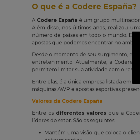
O que é a Codere España?
A
Codere España
é um grupo multinaciona
Além disso, nos últimos anos, realizou
número de países em todo o mundo. Embor
apostas que podemos encontrar no ambient
Desde o momento de seu surgimento, ela div
entretenimento. Atualmente, a Codere se
permitem limitar sua atividade com o resta
Entre elas, é a única empresa listada em se
máquinas AWP e apostas esportivas presenc
Valores da Codere España
Entre os
diferentes valores
que a Codere
líderes do setor. São os seguintes:
Mantém uma visão que coloca o client