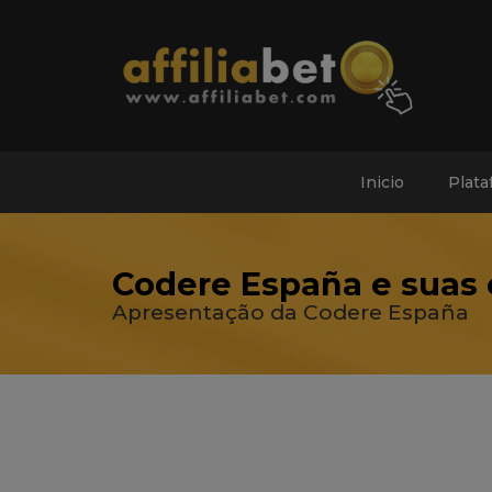
Inicio
Plata
Codere España e suas 
Apresentação da Codere España