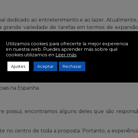
l dedicado ao entretenimento e ao lazer. Atualmente, 
 uma grande variedade de tarefas em termos de expan
a tenha iniciado suas atividades em 1980, atualmente
e atual.
Utilizamos cookies para ofrecerte la mejor experiencia
en nuestra web. Puedes aprender más sobre qué
ersificou sua atividade no setor de jogos de azar. Tor
cookies utilizamos en
Leer más
 orgulha de realizar diferentes tarefas em
termos de
Ajustes
Aceptar
Rechazar
nte das empresas com as quais compartilha seu setor.
u setor na Espanha. É também a líder do setor na Améric
iais na Espanha.
 possui, encontramos alguns deles que são responsá
e no centro de toda a proposta. Portanto, a experiênc