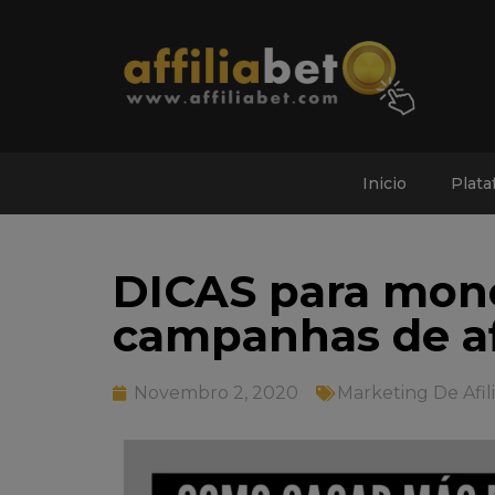
Inicio
Plata
DICAS para mone
campanhas de afi
Novembro 2, 2020
Marketing De Afil