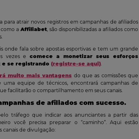
a para atrair novos registros em campanhas de afiliados
s como a
Affiliabet
, são disponibilizadas a afiliados como
s.
is onde fala sobre apostas esportivas e tem um grande
as vezes e
comece a monetizar seus esforços
t e se registrando
(registre-se aqui)
.
rará muito mais vantagens
do que as comissões que
de uma equipe de técnicos, encontrará campanhas de
ue facilitarão o compartilhamento em seus canais.
ampanhas de afiliados com sucesso.
lo tráfego que indicar aos anunciantes a partir das
meiro você precisa preparar o “caminho”. Aqui estão
s canais de divulgação: