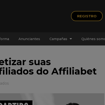
REGISTRO
forma
Anunciantes
Campañas
Quiénes somo
tizar suas
liados do Affiliabet
iados