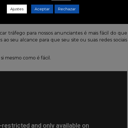
. Você pode continuar a fazer o mesmo que tem feito até
 ganhar dinheiro
. Tudo o que você precisa fazer é
Ajustes
Aceptar
Rechazar
ssas campanhas de afiliados ao seu conteúdo e aos seus
icar tráfego para nossos anunciantes é mais fácil do que
 ao seu alcance para que seu site ou suas redes sociais
r si mesmo como é fácil.