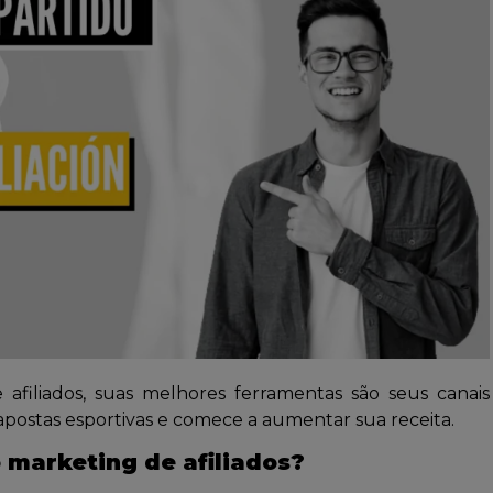
afiliados, suas melhores ferramentas são seus canais
 apostas esportivas e comece a aumentar sua receita.
 marketing de afiliados?