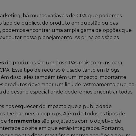
rketing, há muitas variáveis de CPA que podemos
o tipo de público, do produto em questão ou das
do, podemos encontrar uma ampla gama de opções que
ecutar nosso planejamento. As principais são as
es
de produtos são um dos CPAs mais comuns para
CPA. Esse tipo de recurso é usado tanto em blogs
 Além disso, eles também têm um impacto importante
s produtos devem ter um link de rastreamento que, ao
ina de destino especial onde poderemos encontrar todas
 nos esquecer do impacto que a publicidade
os. De banners a pop-ups. Além de todos os tipos de
s de
ferramentas
são projetados com o objetivo de
terface do site em que estão integrados. Portanto,
ropriamente ditos, mas têm a mesma aparência de um