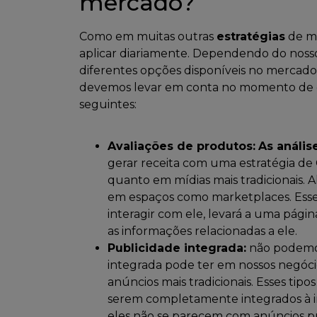
mercado?
Como em muitas outras
estratégias
de ma
aplicar diariamente. Dependendo do noss
diferentes opções disponíveis no merca
devemos levar em conta no momento de ex
seguintes:
Avaliações de produtos:
As anális
gerar receita com uma estratégia de 
quanto em mídias mais tradicionais.
em espaços como marketplaces. Esse
interagir com ele, levará a uma pág
as informações relacionadas a ele.
Publicidade integrada:
não podemos
integrada pode ter em nossos negóci
anúncios mais tradicionais. Esses tipo
serem completamente integrados à in
eles não se parecem com anúncios p