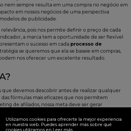
 isso nem sempre resulta em uma compra no negócio em
impacto em nossos negócios de uma perspectiva
modelos de publicidade.
elevância, pois nos permite definir o preço de cada
indicador, a marca tem a oportunidade de ser flexível
epresentam o sucesso em cada
processo de
stratégia se queremos que ela se baseie em compras,
ue podem nos oferecer um excelente resultado.
A?
 que devemos descobrir antes de realizar qualquer
das fórmulas mais eficazes que nos permitem
ing de afiliados, nossa meta deve ser gerar
te com o qual colaboramos. Dessa forma, poderemos
essa interação ocorrer. É importante que façamos um
Utilizamos cookies para ofrecerte la mejor experiencia
en nuestra web. Puedes aprender más sobre qué
s que podem ser realizadas de acordo com a
tipologia
cookies utilizamos en
Leer más