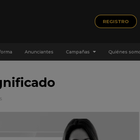
REGISTRO
forma
Anunciantes
Campañas
Quiénes somo
gnificado
s