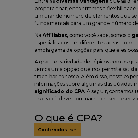
Entre as
diversas vantagens
que as dife
proporcionar, encontramos a flexibilidade
um grande número de elementos que se de
fundamentais para um grande número de
Na
Affiliabet,
como você sabe, somos o
ge
especializados em diferentes áreas, com o
ampla gama de opções para que eles possa
A grande variedade de tópicos com os qu
temos uma opção que nos permite satisfaz
trabalhar conosco. Além disso, nossa exper
informações sobre algumas das dúvidas ma
significado do CPA
. A seguir, contamos 
que você deve dominar se quiser desenvolv
O que é CPA?
Contenidos
[
ver
]