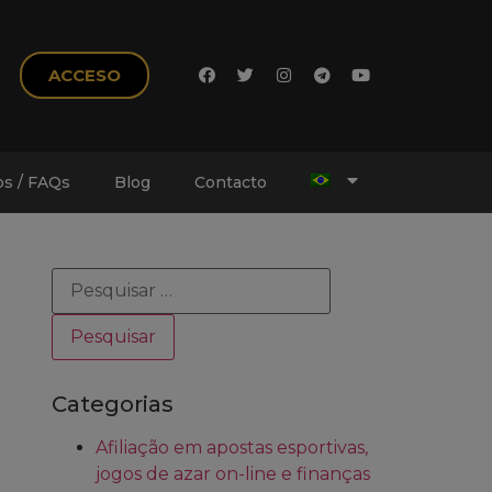
ACCESO
s / FAQs
Blog
Contacto
Categorias
Afiliação em apostas esportivas,
jogos de azar on-line e finanças