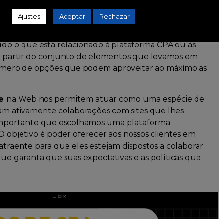
mpre nos certificar de que cobrimos todas as
os nossa estratégia de marketing de afiliados.
Ajustes
Aceptar
Rechazar
pre que quisermos ganhar dinheiro com uma marca, o
udo o que está relacionado à plataforma CPA ou às
 A partir do conjunto de elementos que levamos em
mero de opções que podem aproveitar ao máximo as
te
na Web nos permitem atuar como uma espécie de
am ativamente colaborações com sites que lhes
 importante que escolhamos uma plataforma
 O objetivo é poder oferecer aos nossos clientes em
traente para que eles estejam dispostos a colaborar
 garanta que suas expectativas e as políticas que