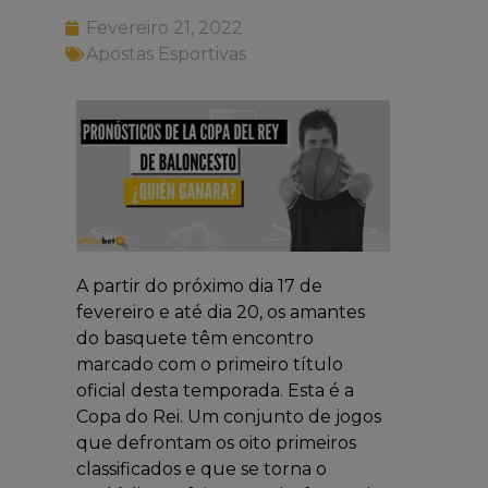
Fevereiro 21, 2022
Apostas Esportivas
A partir do próximo dia 17 de
fevereiro e até dia 20, os amantes
do basquete têm encontro
marcado com o primeiro título
oficial desta temporada. Esta é a
Copa do Rei. Um conjunto de jogos
que defrontam os oito primeiros
classificados e que se torna o