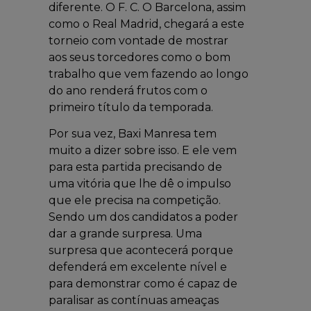
diferente. O F. C. O Barcelona, ​​assim
como o Real Madrid, chegará a este
torneio com vontade de mostrar
aos seus torcedores como o bom
trabalho que vem fazendo ao longo
do ano renderá frutos com o
primeiro título da temporada.
Por sua vez, Baxi Manresa tem
muito a dizer sobre isso. E ele vem
para esta partida precisando de
uma vitória que lhe dê o impulso
que ele precisa na competição.
Sendo um dos candidatos a poder
dar a grande surpresa. Uma
surpresa que acontecerá porque
defenderá em excelente nível e
para demonstrar como é capaz de
paralisar as contínuas ameaças