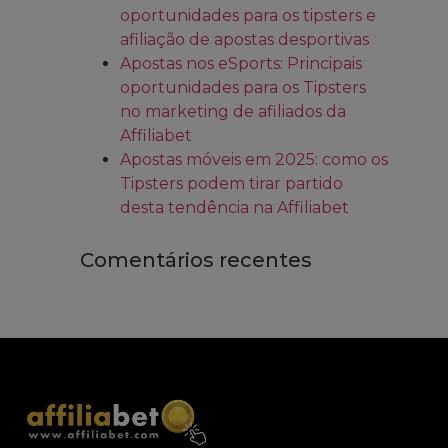
oportunidades para os tipsters e
afiliação de apostas desportivas
Apostas nos eSports: Principais
oportunidades para os Tipsters
no marketing de afiliados da
Affiliabet
Apostas móveis em 2025: como os
Tipsters podem tirar partido
desta tendência na Affiliabet
Comentários recentes