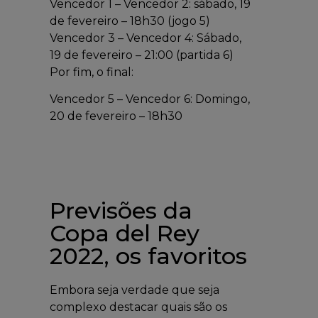
Vencedor 1 – Vencedor 2: sábado, 19
de fevereiro – 18h30 (jogo 5)
Vencedor 3 – Vencedor 4: Sábado,
19 de fevereiro – 21:00 (partida 6)
Por fim, o final:
Vencedor 5 – Vencedor 6: Domingo,
20 de fevereiro – 18h30
Previsões da
Copa del Rey
2022, os favoritos
Embora seja verdade que seja
complexo destacar quais são os