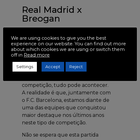
Real Madrid x
Breogan
Após a partida anterior,
We are using cookies to give you the best
encontramos a primeira
experience on our website. You can find out more
participação de uma das equipes
about which cookies we are using or switch them
off in
Read more
que é chamada para ser uma das
favoritas na conquista do título.
Settings
Accept
Reject
Embora seja verdade que na Copa
del Rey, pela natureza da
competição, tudo pode acontecer.
A realidade é que, juntamente com
o F.C. Barcelona, ​​estamos diante de
uma das equipes que conquistou
maior destaque nos últimos anos
neste tipo de competição.
Não se espera que esta partida