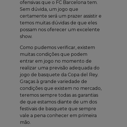
ofensivas que o FC Barcelona tem.
Sem dúvida, um jogo que
certamente será um prazer assistir e
temos muitas dúvidas de que eles
possam nos oferecer um excelente
show.
Como pudemos verificar, existem
muitas condições que podem
entrar em jogo no momento de
realizar uma previsão adequada do
jogo de basquete da Copa del Rey.
Graças à grande variedade de
condições que existem no mercado,
teremos sempre todas as garantias
de que estamos diante de um dos
festivais de basquete que sempre
vale a pena conhecer em primeira
mão.