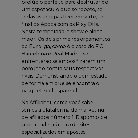
prelúdio perfeito para desfrutar de
um espetáculo que se repete, se
todas as equipas tiverem sorte, no
final da época com os Play Offs.
Nesta temporada, o show é ainda
maior. Os dois primeiros orçamentos
da Euroliga, como é o caso do F.C.
Barcelona e Real Madrid se
enfrentarão se ambos fizerem um
bom jogo contra seus respectivos
rivais. Demonstrando o bom estado
de forma em que se encontra o
basquetebol espanhol.
Na Affiliabet, como você sabe,
somos a plataforma de marketing
de afiliados número 1. Dispomos de
um grande número de sites
especializados em apostas