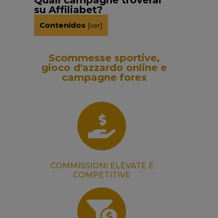
su Affiliabet?
Contenidos
[
ver
]
Scommesse sportive,
gioco d'azzardo online e
campagne forex
COMMISSIONI ELEVATE E
COMPETITIVE