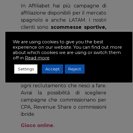
In Affiliabet hai più campagne di
affiliazione disponibili per il mercato
spagnolo e anche LATAM. I nostri
clienti sono
scommesse sportive,
poker, casinò, bingo, Forex,
trading binario e finanza.
We are using cookies to give you the best
experience on our website. You can find out more
about which cookies we are using or switch them
Scommesse sportive.
off in
Read more
Condividi con i tuoi follower le
Settings
Accept
Reject
campagne delle case di scommesse
sportive e ricevi commissioni per
ogni reclutamento che riesci a fare.
Avrai la possibilità di scegliere
campagne che commissionano per
CPA, Revenue Share o commissioni
ibride.
Gioco online.