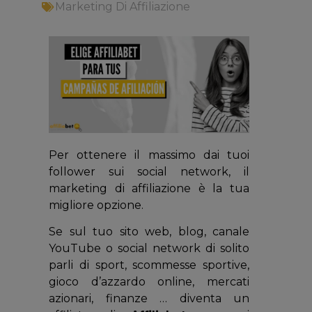
Marketing Di Affiliazione
Per ottenere il massimo dai tuoi
follower sui social network, il
marketing di affiliazione è la tua
migliore opzione.
Se sul tuo sito web, blog, canale
YouTube o social network di solito
parli di sport, scommesse sportive,
gioco d’azzardo online, mercati
azionari, finanze … diventa un