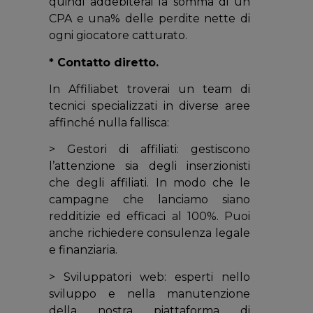
quindi addebiterai la somma di un
CPA e una% delle perdite nette di
ogni giocatore catturato.
* Contatto diretto.
In Affiliabet troverai un team di
tecnici specializzati in diverse aree
affinché nulla fallisca:
> Gestori di affiliati: gestiscono
l’attenzione sia degli inserzionisti
che degli affiliati. In modo che le
campagne che lanciamo siano
redditizie ed efficaci al 100%. Puoi
anche richiedere consulenza legale
e finanziaria.
> Sviluppatori web: esperti nello
sviluppo e nella manutenzione
della nostra piattaforma di