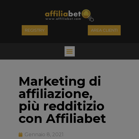
REGISTRY
AREA CLIENTI
Marketing di
affiliazione,
più redditizio
con Affiliabet
Gennaio 8, 2021