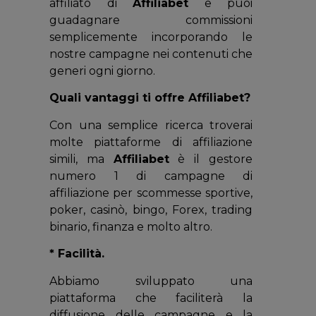
affiliato di
Affiliabet
e puoi
guadagnare commissioni
semplicemente incorporando le
nostre campagne nei contenuti che
generi ogni giorno.
Quali vantaggi ti offre Affiliabet?
Con una semplice ricerca troverai
molte piattaforme di affiliazione
simili, ma
Affiliabet
è il gestore
numero 1 di campagne di
affiliazione per scommesse sportive,
poker, casinò, bingo, Forex, trading
binario, finanza e molto altro.
* Facilità.
Abbiamo sviluppato una
piattaforma che faciliterà la
diffusione delle campagne e la