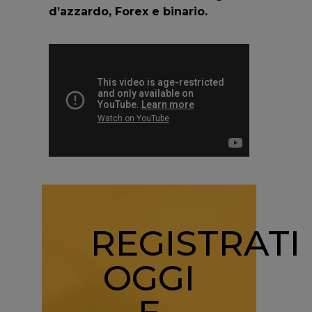
d’azzardo, Forex e binario.
REGISTRATI
OGGI