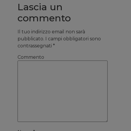
Lascia un
commento
Il tuo indirizzo email non sarà
pubblicato.
I campi obbligatori sono
contrassegnati
*
Commento