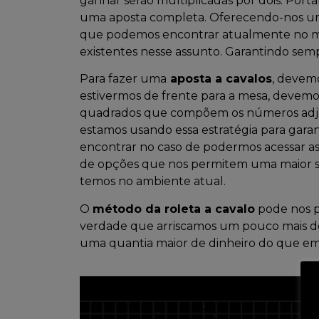
ganhar serão multiplicadas por dois. Por
uma aposta completa. Oferecendo-nos uma
que podemos encontrar atualmente no me
existentes nesse assunto. Garantindo sem
Para fazer uma
aposta a cavalos
, devem
estivermos de frente para a mesa, devemos c
quadrados que compõem os números adja
estamos usando essa estratégia para gar
encontrar no caso de podermos acessar a
de opções que nos permitem uma maior sa
temos no ambiente atual.
O
método da roleta a cavalo
pode nos p
verdade que arriscamos um pouco mais d
uma quantia maior de dinheiro do que em 