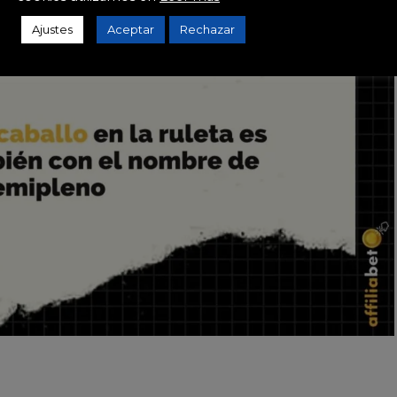
Ajustes
Aceptar
Rechazar