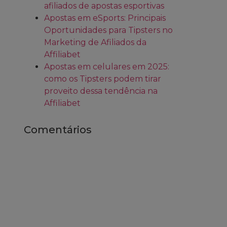
afiliados de apostas esportivas
Apostas em eSports: Principais
Oportunidades para Tipsters no
Marketing de Afiliados da
Affiliabet
Apostas em celulares em 2025:
como os Tipsters podem tirar
proveito dessa tendência na
Affiliabet
Comentários