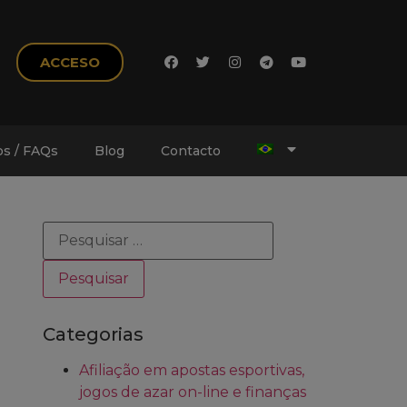
ACCESO
s / FAQs
Blog
Contacto
Categorias
Afiliação em apostas esportivas,
jogos de azar on-line e finanças