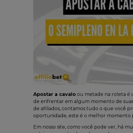
Apostar a cavalo
ou metade na roleta é 
de enfrentar em algum momento de suas 
de afiliados, contamos tudo o que você pre
oportunidade, este é o melhor momento 
Em nosso site, como você pode ver, há mu