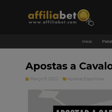
Inicio
Plata
Apostas a Caval
Março 9, 2022
Apostas Esportivas